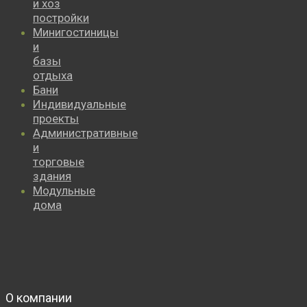
и хоз
постройки
Минигостиницы
и
базы
отдыха
Бани
Индивидуальные
проекты
Административные
и
торговые
здания
Модульные
дома
О компании